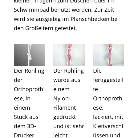
kleinen Trägerin zum Duschen oder im
Schwimmbad benutzt werden. Zur Zeit
wird sie ausgiebig im Planschbecken bei
den Großeltern getestet.
Der Rohling
Der Rohling
Die
der
wurde aus
fertiggestell
Orthoproth
einem
te
ese, in
Nylon-
Orthoproth
einem
Filament
ese:
Stück aus
gedruckt
lackiert, mit
dem 3D-
und ist sehr
Klettverschl
Drucker.
leicht.
üssen und