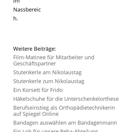
im
Nassbereic
h.
Weitere Beiträge:
Film-Matinee für Mitarbeiter und
Geschäftspartner
Stutenkerle am Nikolaustag
Stutenkerle zum Nikolaustag
Ein Korsett für Frido
Häkelschuhe für die Unterschenkelorthese
Berufseinstieg als Orthopädietechnikerin
auf Spiegel Online
Bandagen auswählen am Bandagenmann
Ein Lob für unsere Reha-Abteilung