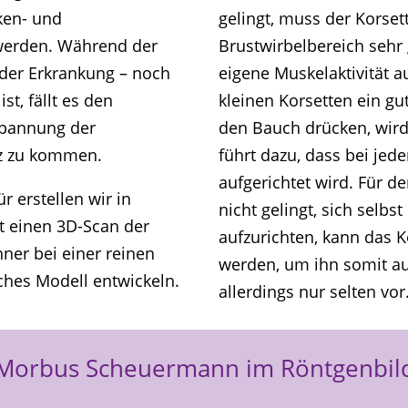
ken- und
gelingt, muss der Korset
 werden. Während der
Brustwirbelbereich sehr 
der Erkrankung – noch
eigene Muskelaktivität au
st, fällt es den
kleinen Korsetten ein gut
spannung der
den Bauch drücken, wir
z zu kommen.
führt dazu, dass bei je
aufgerichtet wird. Für de
r erstellen wir in
nicht gelingt, sich selb
t einen 3D-Scan der
aufzurichten, kann das K
ner bei einer reinen
werden, um ihn somit au
ches Modell entwickeln.
allerdings nur selten vor
Morbus Scheuermann im Röntgenbil