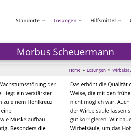
Standorte
Lösungen
Hilfsmittel
Morbus Scheuermann
Home
Lösungen
Wirbelsä
9
9
 Wachstumsstörung der
Das erhöht die Qualität 
 liegt ein verstärkter
Weise, die mit den frü
h zu einem Hohlkreuz
nicht möglich war. Auch 
 eine
der Wirbelsäule lassen 
owie Muskelaufbau
gut korrigieren. Wir bau
htig. Besonders die
Wirbelsäule, um das Hoh