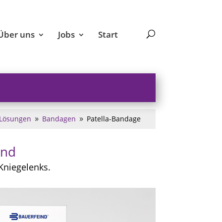
Über uns
Jobs
Start
Lösungen
Bandagen
Patella-Bandage
9
9
ind
Kniegelenks.