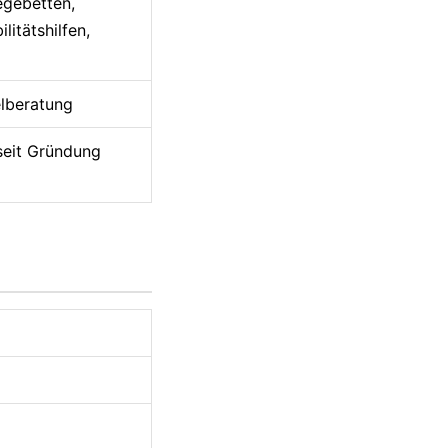
legebetten,
litätshilfen,
elberatung
 seit Gründung